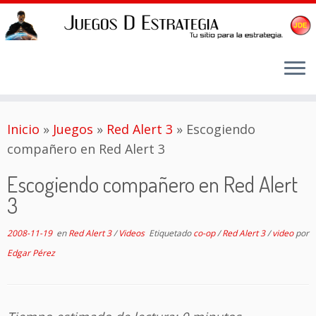
Saltar
Inicio
»
Juegos
»
Red Alert 3
»
Escogiendo
al
compañero en Red Alert 3
contenido
Escogiendo compañero en Red Alert
3
2008-11-19
en
Red Alert 3
/
Videos
Etiquetado
co-op
/
Red Alert 3
/
video
por
Edgar Pérez