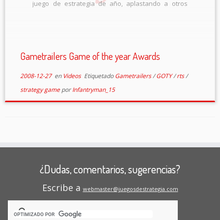
juego de estrategia de año, aplastando a otros
como Kanes wrath, Endwar y uno que no conocia,
Advance Wars: Days of Ruin.
Gametrailers Game of the year Awards
2008-12-27
en
Videos
Etiquetado
Gametrailers
/
GOTY
/
rts
/
strategy game
por
Infantryman_15
¿Dudas, comentarios, sugerencias?
Escribe a
webmaster@juegosdestrategia.com