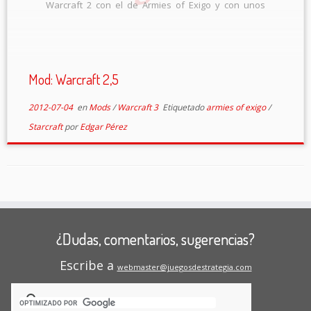
Warcraft 2 con el de Armies of Exigo y con unos
toques de Broodwar. A muchos no les sonará este
último, pero les diré que […]
Mod: Warcraft 2,5
2012-07-04
en
Mods
/
Warcraft 3
Etiquetado
armies of exigo
/
Starcraft
por
Edgar Pérez
¿Dudas, comentarios, sugerencias?
Escribe a
webmaster@juegosdestrategia.com