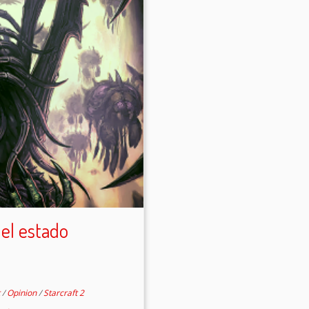
 el estado
t
/
Opinion
/
Starcraft 2