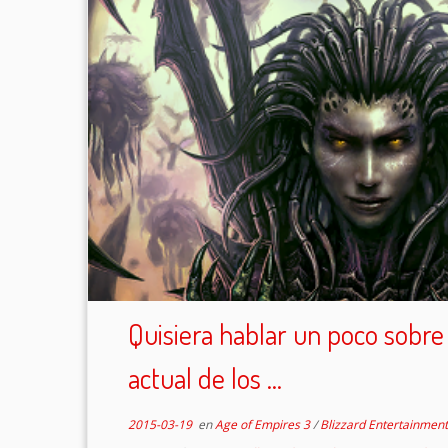
Quisiera hablar un poco sobre
actual de los ...
2015-03-19
en
Age of Empires 3
/
Blizzard Entertainmen