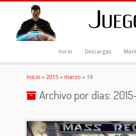
Inicio
Descargas
Man
Saltar
Inicio
»
2015
»
marzo
»
19
al
contenido
Archivo por días:
2015