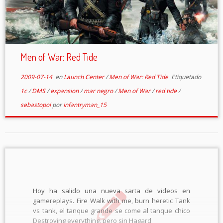
Men of War: Red Tide
2009-07-14
en
Launch Center
/
Men of War: Red Tide
Etiquetado
1c
/
DMS
/
expansion
/
mar negro
/
Men of War
/
red tide
/
sebastopol
por
Infantryman_15
Hoy ha salido una nueva sarta de videos en
gamereplays. Fire Walk with me, burn heretic Tank
vs tank, el tanque grande se come al tanque chico
Destroying everything, pero sin Hagard