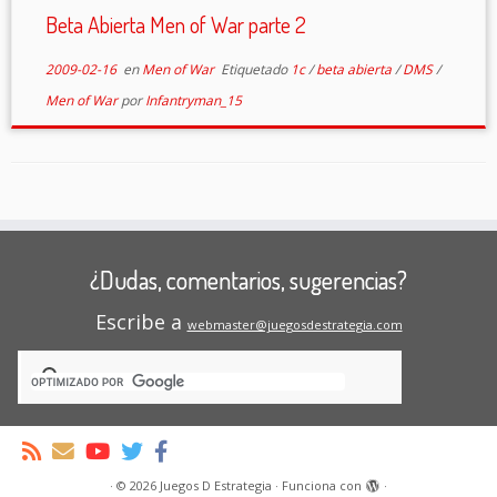
Beta Abierta Men of War parte 2
2009-02-16
en
Men of War
Etiquetado
1c
/
beta abierta
/
DMS
/
Men of War
por
Infantryman_15
¿Dudas, comentarios, sugerencias?
Escribe a
webmaster@juegosdestrategia.com
·
© 2026
Juegos D Estrategia
·
Funciona con
·