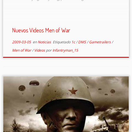
Nuevos Videos Men of War
2009-03-05
en
Noticias
Etiquetado
1c
/
DMS
/
Gametrailers
/
Men of War
/
Videos
por
Infantryman_15