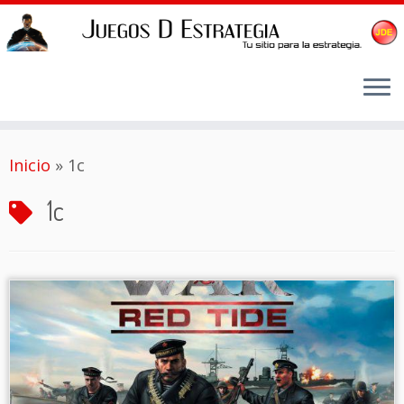
Saltar
Inicio
»
1c
al
contenido
1c