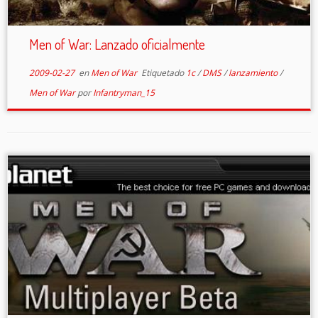
Men of War: Lanzado oficialmente
2009-02-27
en
Men of War
Etiquetado
1c
/
DMS
/
lanzamiento
/
Men of War
por
Infantryman_15