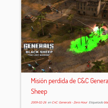
Misión perdida de C&C Genera
Sheep
2009-02-26
en
CnC: Generals - Zero Hour
Etiquetado
bl