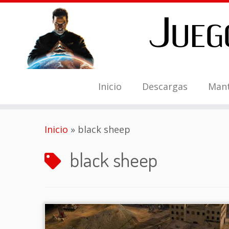
Inicio
Descargas
Man
Saltar
Inicio
»
black sheep
al
contenido
black sheep