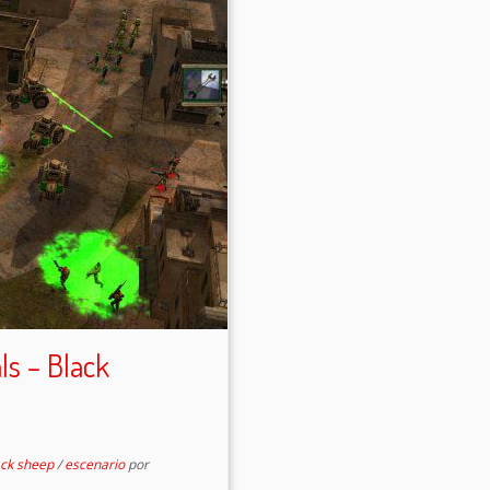
ls – Black
ack sheep
/
escenario
por