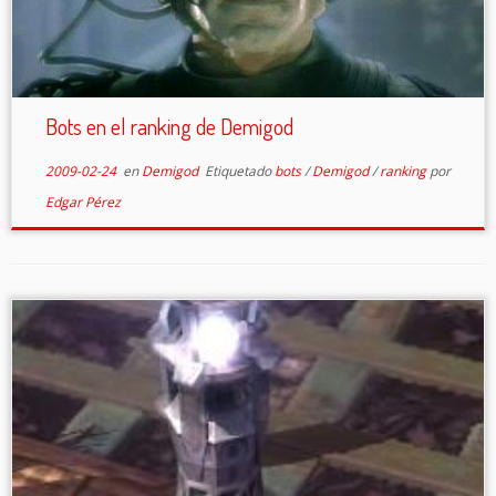
Bots en el ranking de Demigod
2009-02-24
en
Demigod
Etiquetado
bots
/
Demigod
/
ranking
por
Edgar Pérez