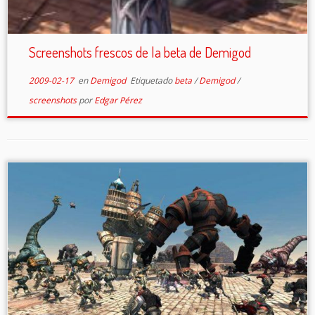
Screenshots frescos de la beta de Demigod
2009-02-17
en
Demigod
Etiquetado
beta
/
Demigod
/
screenshots
por
Edgar Pérez