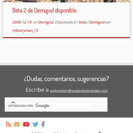
Beta 2 de Demigod disponible
2008-12-19
en
Demigod
Etiquetado
2
/
beta
/
Demigod
por
Infantryman_15
¿Dudas, comentarios, sugerencias?
Escribe a
webmaster@juegosdestrategia.com