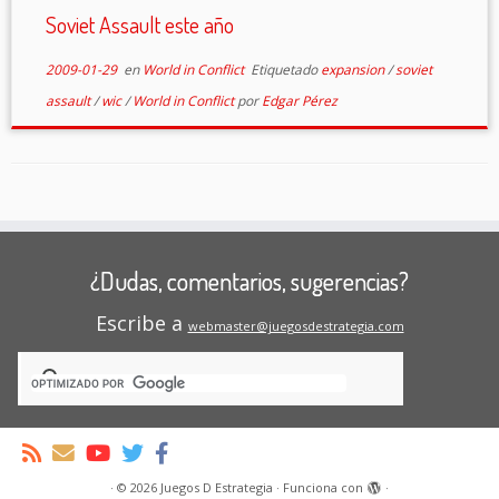
Soviet Assault este año
2009-01-29
en
World in Conflict
Etiquetado
expansion
/
soviet
assault
/
wic
/
World in Conflict
por
Edgar Pérez
¿Dudas, comentarios, sugerencias?
Escribe a
webmaster@juegosdestrategia.com
·
© 2026
Juegos D Estrategia
·
Funciona con
·