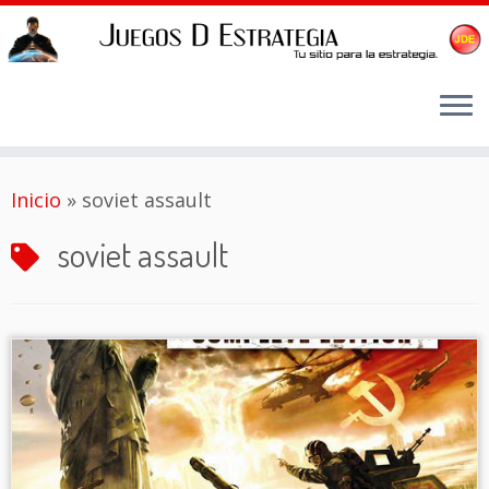
Saltar
Inicio
»
soviet assault
al
contenido
soviet assault