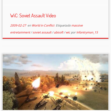
WiC: Soviet Assault Video
2009-02-27
en
World in Conflict
Etiquetado
massive
entretainment
/
soviet assault
/
ubisoft
/
wic
por
Infantryman_15