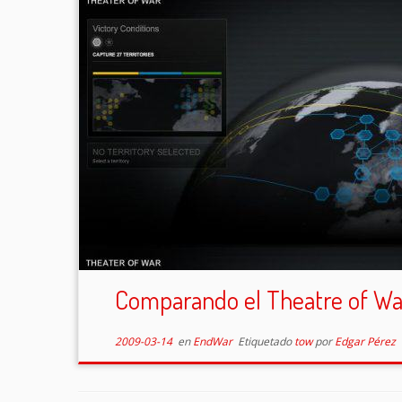
Comparando el Theatre of W
2009-03-14
en
EndWar
Etiquetado
tow
por
Edgar Pérez