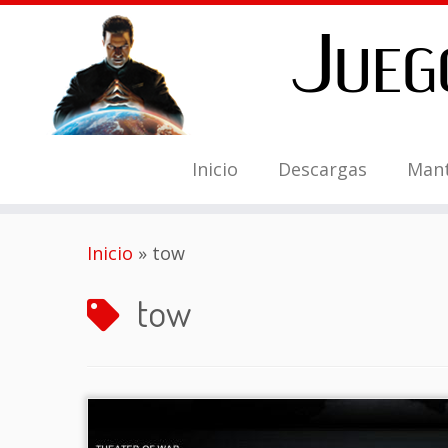
Inicio
Descargas
Man
Saltar
Inicio
»
tow
al
contenido
tow