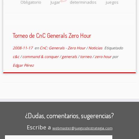
Obligatorio Jugar determinados juegos
prestablecidos, cada quien juega contra quien
Quiera y cuando Quiera. – Serán Válidas todas las
modalidades de Juego […]
Torneo de CnC Generals Zero Hour
2008-11-17
en
CnC: Generals - Zero Hour
/
Noticias
Etiquetado
c&c
/
command & conquer
/
generals
/
torneo
/
zero hour
por
Edgar Pérez
¿Dudas, comentarios, sugerencias?
Escribe a
webmaster@juegosdestrategia.com