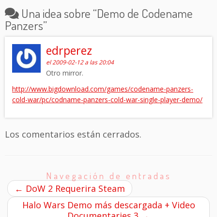
Una idea sobre “
Demo de Codename
Panzers
”
edrperez
el 2009-02-12 a las 20:04
Otro mirror.
http://www.bigdownload.com/games/codename-panzers-
cold-war/pc/codname-panzers-cold-war-single-player-demo/
Los comentarios están cerrados.
Navegación de entradas
←
DoW 2 Requerira Steam
Halo Wars Demo más descargada + Video
Documentaries 3
→