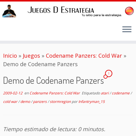
Saltar
Inicio
»
Juegos
»
Codename Panzers: Cold War
»
al
Demo de Codename Panzers
contenido
1
Demo de Codename Panzers
2009-02-12
en
Codename Panzers: Cold War
Etiquetado
atari
/
codename
/
cold war
/
demo
/
panzers
/
stormregion
por
Infantryman_15
Tiempo estimado de lectura: 0 minutos.