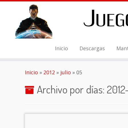
Inicio
Descargas
Man
Saltar
Inicio
»
2012
»
julio
»
05
al
contenido
Archivo por días:
2012