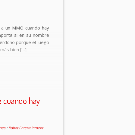
ar a un MMO cuando hay
importa si en su nombre
perdono porque el juego
 más bien […]
e cuando hay
mes
/
Robot Entertainment