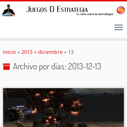
Saltar
Inicio
»
2013
»
diciembre
»
13
al
contenido
Archivo por días:
2013-12-13