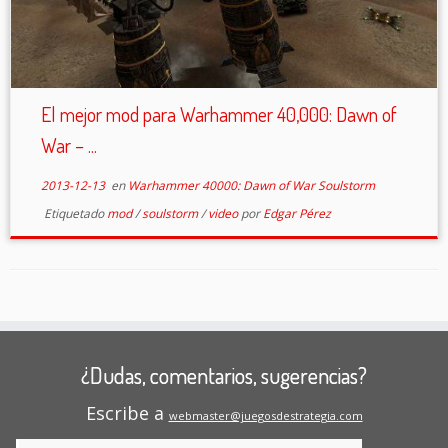
El mejor mod para Warhammer 40,000: Dawn of
War – ...
2013-12-13
en
Warhammer 40000: Dawn of War Soulstorm
Etiquetado
mod
/
soulstorm
/
video
por
Edgar Pérez
¿Dudas, comentarios, sugerencias?
Escribe a
webmaster@juegosdestrategia.com