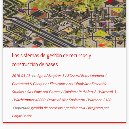
Los sistemas de gestión de recursos y
construcción de bases ...
2016-03-23
en
Age of Empires 3
/
Blizzard Entertainment
/
Command & Conquer
/
Electronic Arts
/
EndWar
/
Ensemble
Studios
/
Gas Powered Games
/
Opinion
/
Red Alert 2
/
Warcraft 3
/
Warhammer 40000: Dawn of War Soulstorm
/
Warzone 2100
Etiquetado
gestión de recursos
/
persistencia
/
progreso
por
Edgar Pérez