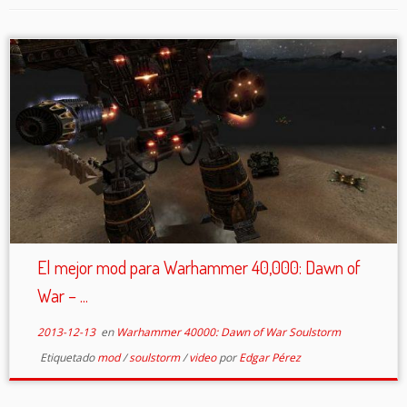
El mejor mod para Warhammer 40,000: Dawn of
War – ...
2013-12-13
en
Warhammer 40000: Dawn of War Soulstorm
Etiquetado
mod
/
soulstorm
/
video
por
Edgar Pérez