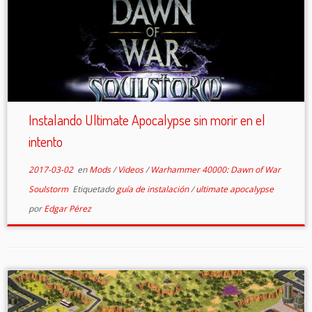
Instalando Ultimate Apocalypse sin morir en el
intento
2017-03-02
en
Mods
/
Videos
/
Warhammer 40000: Dawn of War
Soulstorm
Etiquetado
guía de instalación
/
ultimate apocalypse
por
Edgar Pérez