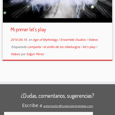
Mi primer let’s play
2016-06-16
en
Age of Mythology
/
Ensemble Studios
/
Videos
Etiquetado
campaña
/
el anillo de los nibelungos
/
let's play
/
Videos
por
Edgar Pérez
¿Dudas, comentarios, sugerencias?
Escribe a
webmaster@juegosdestrategia.com