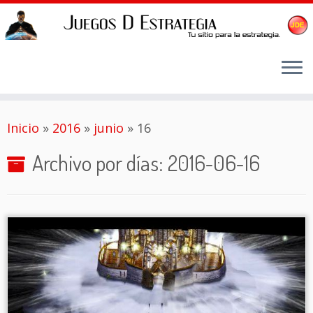
Saltar
Inicio
»
2016
»
junio
»
16
al
contenido
Archivo por días:
2016-06-16