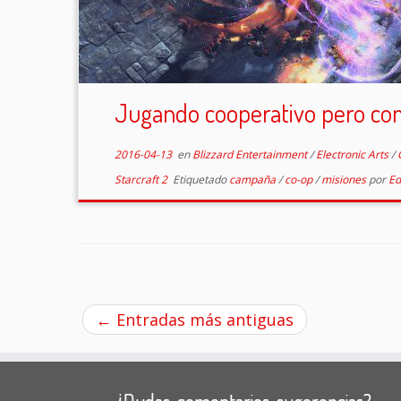
Jugando cooperativo pero co
2016-04-13
en
Blizzard Entertainment
/
Electronic Arts
/
Starcraft 2
Etiquetado
campaña
/
co-op
/
misiones
por
Ed
←
Entradas más antiguas