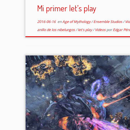
Mi primer let’s play
2016-06-16
en
Age of Mythology
/
Ensemble Studios
/
Vi
anillo de los nibelungos
/
let's play
/
Videos
por
Edgar Pér