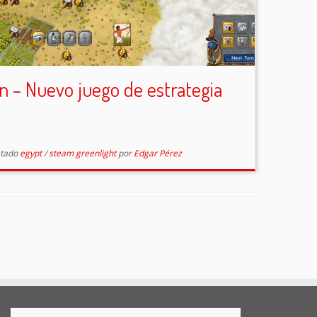
on – Nuevo juego de estrategia
etado
egypt
/
steam greenlight
por
Edgar Pérez