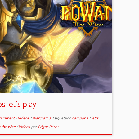
s let’s play
rtainment
/
Videos
/
Warcraft 3
Etiquetado
campaña
/
let's
 the wise
/
Videos
por
Edgar Pérez