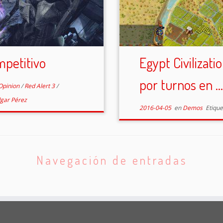
mpetitivo
Egypt Civilizati
por turnos en ...
Opinion
/
Red Alert 3
/
gar Pérez
2016-04-05
en
Demos
Etiqu
Navegación de entradas