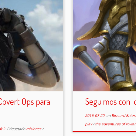
Covert Ops para
Seguimos con lo
2016-07-20
en
Blizzard Ente
play
/
the adventures of rowan
ft 2
Etiquetado
misiones
/