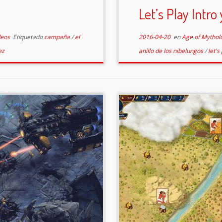
Let’s Play Intro
deos
Etiquetado
campaña
/
el
2016-04-20
en
Age of Mythol
ez
anillo de los nibelungos
/
let's