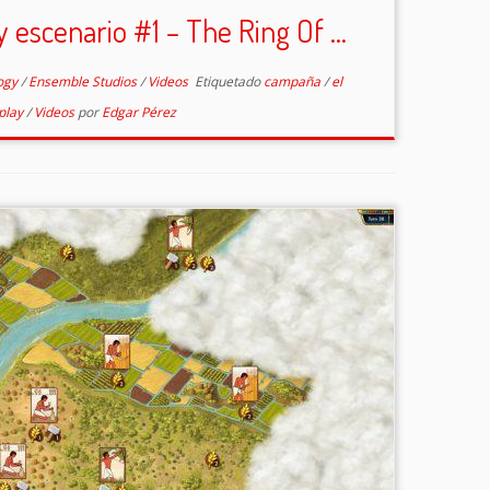
 y escenario #1 – The Ring Of ...
ogy
/
Ensemble Studios
/
Videos
Etiquetado
campaña
/
el
 play
/
Videos
por
Edgar Pérez