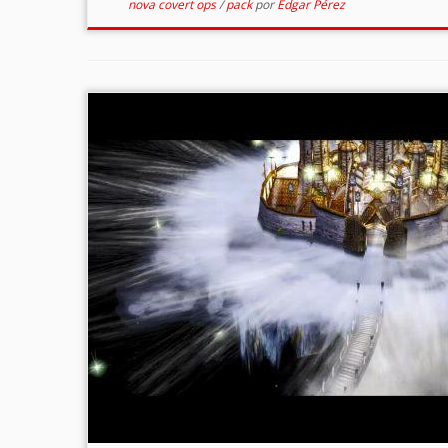
nova covert ops
/
pack
por
Edgar Pérez