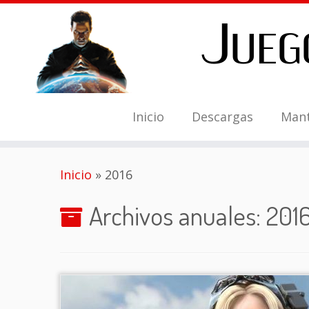
Inicio
Descargas
Man
Saltar
Inicio
»
2016
al
contenido
Archivos anuales:
201