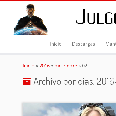
Inicio
Descargas
Man
Saltar
Inicio
»
2016
»
diciembre
»
02
al
contenido
Archivo por días:
2016