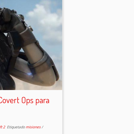
Covert Ops para
ft 2
Etiquetado
misiones
/