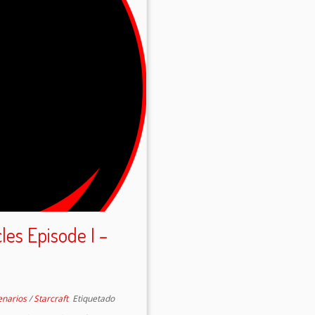
es Episode I –
enarios
/
Starcraft
Etiquetado