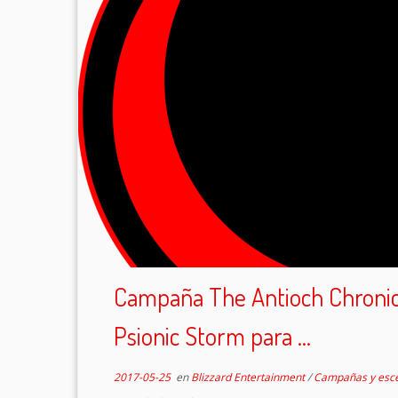
Campaña The Antioch Chronicl
Psionic Storm para ...
2017-05-25
en
Blizzard Entertainment
/
Campañas y esc