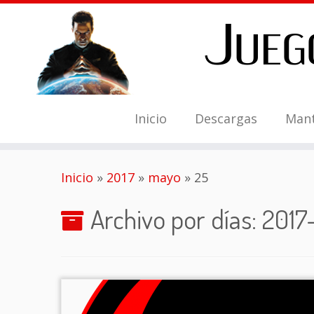
Inicio
Descargas
Man
Saltar
Inicio
»
2017
»
mayo
»
25
al
contenido
Archivo por días:
2017