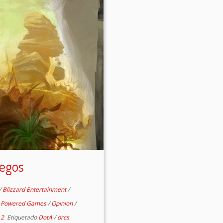
uegos
/
Blizzard Entertainment
/
 Powered Games
/
Opinion
/
 2
Etiquetado
DotA
/
orcs