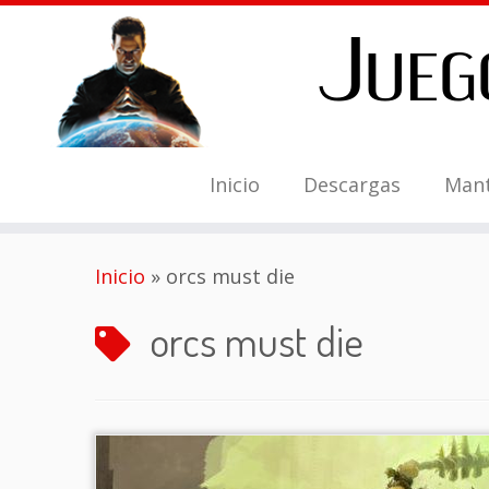
Inicio
Descargas
Man
Saltar
Inicio
»
orcs must die
al
contenido
orcs must die