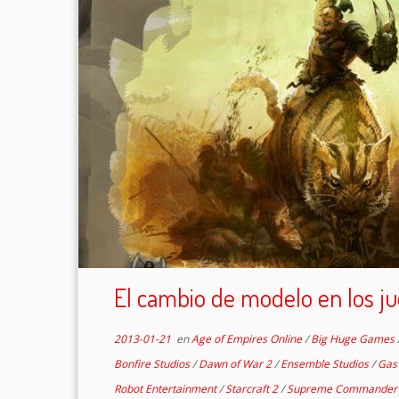
El cambio de modelo en los j
2013-01-21
en
Age of Empires Online
/
Big Huge Games
Bonfire Studios
/
Dawn of War 2
/
Ensemble Studios
/
Gas
Robot Entertainment
/
Starcraft 2
/
Supreme Commander