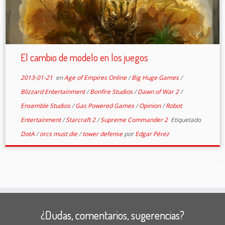
El cambio de modelo en los juegos
2013-01-21
en
Age of Empires Online
/
Big Huge Games
/
Blizzard Entertainment
/
Bonfire Studios
/
Dawn of War 2
/
Ensemble Studios
/
Gas Powered Games
/
Opinion
/
Robot
Entertainment
/
Starcraft 2
/
Supreme Commander 2
Etiquetado
DotA
/
orcs must die
/
tower defense
por
Edgar Pérez
¿Dudas, comentarios, sugerencias?