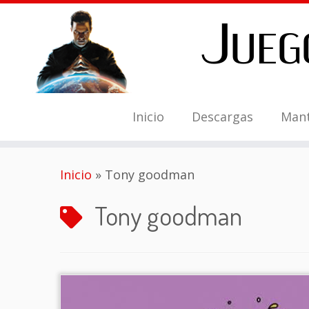
Inicio
Descargas
Man
Saltar
Inicio
»
Tony goodman
al
contenido
Tony goodman