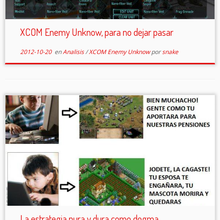
XCOM Enemy Unknow, para no dejar pasar
2012-10-20
en
Analisis
/
XCOM Enemy Unknow
por
snake
La estrategia pura y dura como dogma