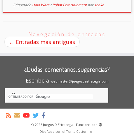
Etiquetado
Halo Wars
/
Robot Entertainment
por
snake
Navegación de entradas
←
Entradas más antiguas
¿Dudas, comentarios, sugerencias?
Escribe a
webmaster@juegosdestrategia.com
·
© 2026
Juegos D Estrategia
·
Funciona con
·
Diseñado con el
Tema Customizr
·