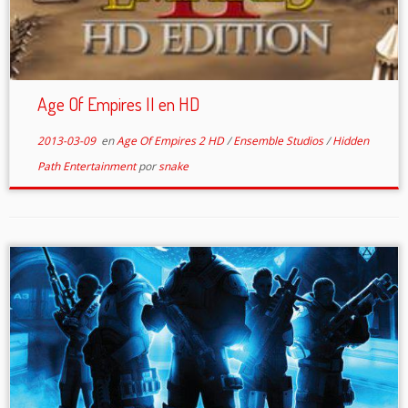
Age Of Empires II en HD
2013-03-09
en
Age Of Empires 2 HD
/
Ensemble Studios
/
Hidden
Path Entertainment
por
snake