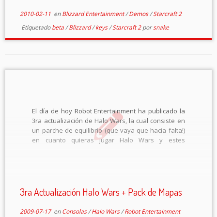
2010-02-11
en
Blizzard Entertainment
/
Demos
/
Starcraft 2
Etiquetado
beta
/
Blizzard
/
keys
/
Starcraft 2
por
snake
El día de hoy Robot Entertainment ha publicado la
3ra actualización de Halo Wars, la cual consiste en
un parche de equilibrio (que vaya que hacia falta!)
en cuanto quieras jugar Halo Wars y estes
conectado a Xbox Live el juego procederá
automáticamente a actualizar, aquí esta el
changelog: Cambios […]
3ra Actualización Halo Wars + Pack de Mapas
2009-07-17
en
Consolas
/
Halo Wars
/
Robot Entertainment