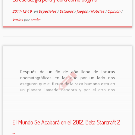
2011-12-19
en
Especiales
/
Estudios
/
Juegos
/
Noticias
/
Opinion
/
Varios
por
snake
Después de un fin de año lleno de locuras
cinematográficas en las que por un lado nos
aseguran que el futuro de la raza humana esta en
un planeta llamado Pandora y por el otro nos
auguran un futuro de destrucción y caos por allá en
eso del 2012, me […]
El Mundo Se Acabará en el 2012: Beta Starcraft 2
...