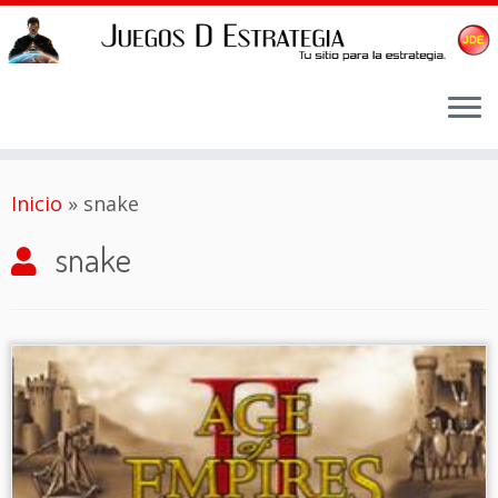
Saltar
Inicio
»
snake
al
contenido
snake