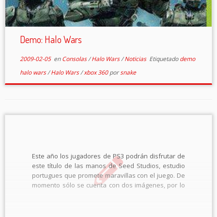
Demo: Halo Wars
2009-02-05
en
Consolas
/
Halo Wars
/
Noticias
Etiquetado
demo
halo wars
/
Halo Wars
/
xbox 360
por
snake
Este año los jugadores de PS3 podrán disfrutar de
este título de las manos de Seed Studios, estudio
portugues que promete maravillas con el juego. De
momento sólo se cuenta con dos imágenes, por lo
que parece en las capturas, en mi opinión será
semi-rpg. En la segunda parece que […]