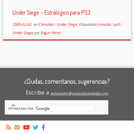
Under Siege – Estratégico para PS3
2009-02-02
en
Consolas
/
Under Siege
Etiquetado
consola
/
ps3
/
Under Siege
por
Edgar Pérez
¿Dudas, comentarios, sugerencias?
Escribe a
webmaster@juegosdestrategia.com