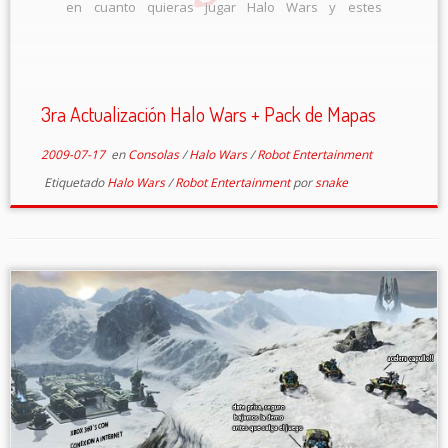
en cuanto quieras jugar Halo Wars y estes
conectado a Xbox Live el juego procederá
automáticamente a actualizar, aquí esta el
changelog: Cambios […]
3ra Actualización Halo Wars + Pack de Mapas
2009-07-17
en
Consolas
/
Halo Wars
/
Robot Entertainment
Etiquetado
Halo Wars
/
Robot Entertainment
por
snake