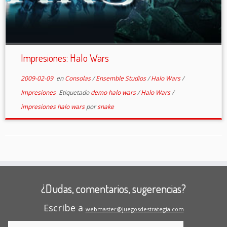
Impresiones: Halo Wars
2009-02-09
en
Consolas
/
Ensemble Studios
/
Halo Wars
/
Impresiones
Etiquetado
demo halo wars
/
Halo Wars
/
impresiones halo wars
por
snake
¿Dudas, comentarios, sugerencias?
Escribe a
webmaster@juegosdestrategia.com