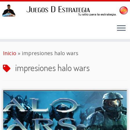
Saltar
Inicio
»
impresiones halo wars
al
contenido
impresiones halo wars